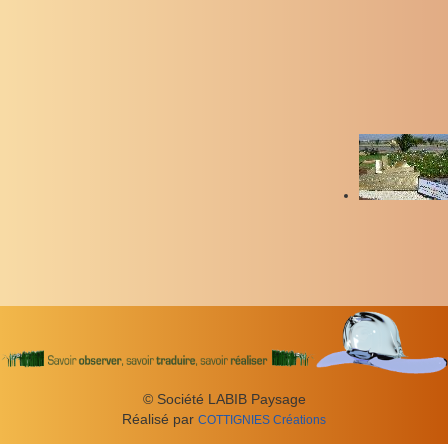
© Société LABIB Paysage
Réal­isé par
COT­TIG­NIES
Créations