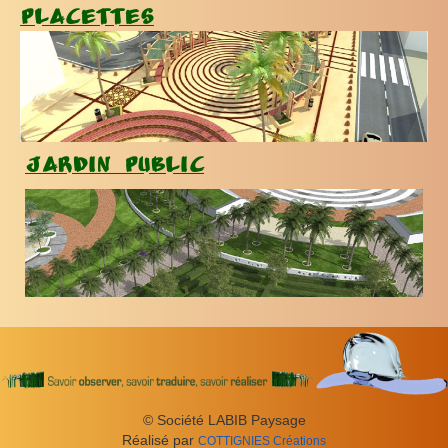
Placettes
Jardin public
© Société LABIB Paysage
Réal­isé par
COT­TIG­NIES
Créations