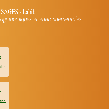
s
tion
s
tion