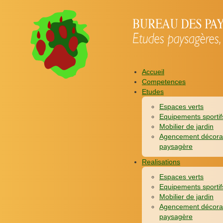
Accueil
Competences
Etudes
Espaces verts
Equipements sportif
Mobilier de jardin
Agencement décora
paysagère
Realisations
Espaces verts
Equipements sportif
Mobilier de jardin
Agencement décora
paysagère