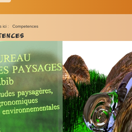
s ici :
Competences
tences