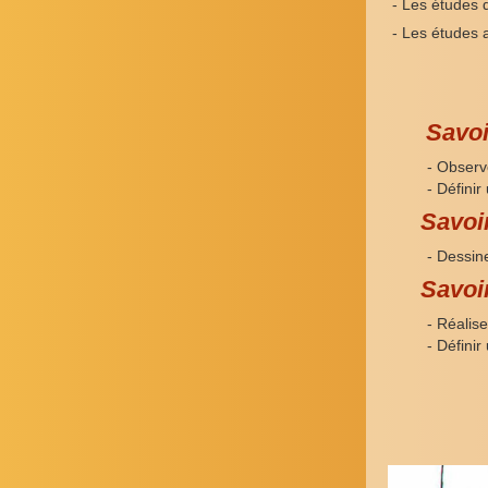
- Les études de
- Les études
Savoi
- Observer e
- Définir un
Savoi
- Dessin
Savoi
- Réaliser u
- Définir un