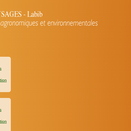
s
tion
s
tion