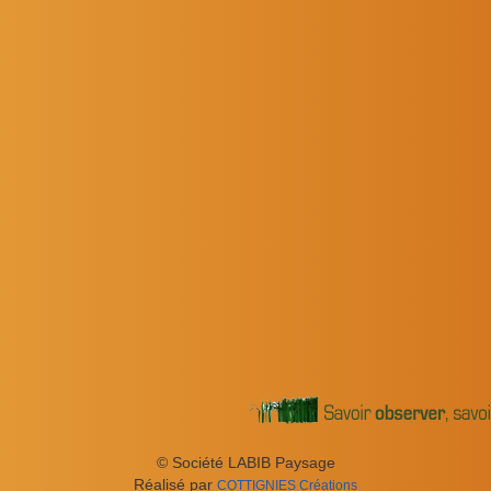
© Société LABIB Paysage
Réal­isé par
COT­TIG­NIES
Créations