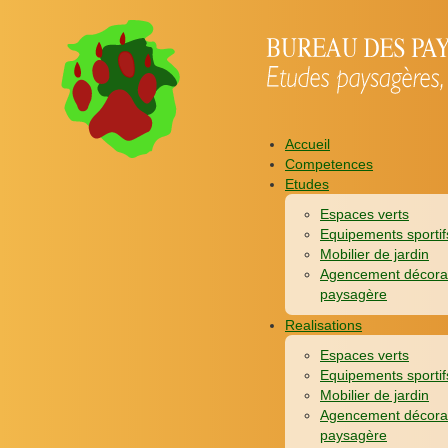
Accueil
Competences
Etudes
Espaces verts
Equipements sportif
Mobilier de jardin
Agencement décora
paysagère
Realisations
Espaces verts
Equipements sportif
Mobilier de jardin
Agencement décora
paysagère