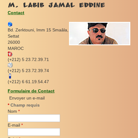
M. Labib Jamal eddine
Contact
Bd. Zerktouni, Imm 15 Smaâla,
Settat
26000
MAROC
(+212) 5 23.72.39.71
(+212) 5 23.72.39.74
(+212) 6 61.19.54.47
Formulaire de Contact
Envoyer un e-mail
*
Champ requis
Nom
*
E-mail
*