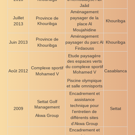
Jaâd
Aménagement
Juillet
paysager de la
Province de
Khouribga
Khouribga
2013
place Al
Moujahidine
Aménagement
Province de
Juin 2013
paysager du parc Al
Khouribga
Khouribga
Firdaouss
Etude paysagère
des espaces verts
du complexe sportif
Complexe sportif
Août 2012
Casablanca
Mohamed V
Mohamed V
Piscine olympique
et salle omnisports
Encadrement et
assistance
Settat Golf
technique pour
Management
2009
Settat
l'entretien de
Akwa Group
différents sites
d'Akwa Group
Encadrement et