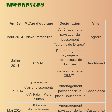
References
Année
Maître d'ouvrage
Désignation
Ville
Aménagement
paysager du
Août 2014
Akwa Immobilier
Agadir
lotissement
"Jardins de Drarga"
Réaménagement
paysager et
architectural de
Juillet
CIMAT
Ben Ahmed
l'entrée
2014
de la cimenterie
CIMAT
Préfecture
Aménagement
d'arrondissements
Juin 2014
paysager de la
Casablanca
d'Al Fida - Mers
place Bouchentouf
Sultan
Aménagement
Préfecture
d'arrondissement
Mai 2014
paysager de la
Casablanca