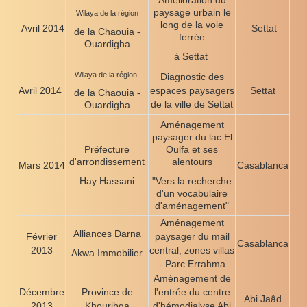
paysage urbain le
Wilaya de la région
long de la voie
Avril 2014
Settat
de la Chaouia -
ferrée
Ouardigha
à Settat
Wilaya de la région
Diagnostic des
Avril 2014
espaces paysagers
Settat
de la Chaouia -
de la ville de Settat
Ouardigha
Aménagement
paysager du lac El
Préfecture
Oulfa et ses
d'arrondissement
alentours
Mars 2014
Casablanca
Hay Hassani
"Vers la recherche
d'un vocabulaire
d'aménagement"
Aménagement
Alliances Darna
Février
paysager du mail
Casablanca
2013
central, zones villas
Akwa Immobilier
- Parc Errahma
Aménagement de
Décembre
Province de
l'entrée du centre
Abi Jaâd
2013
Khouribga
d'hémodialyse Abi