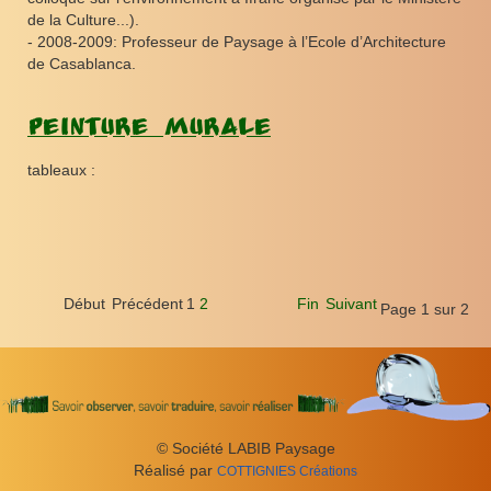
de la Culture...).
- 2008-2009: Professeur de Paysage à l’Ecole d’Architecture
de Casablanca.
Peinture murale
tableaux :
Début
Précédent
1
2
Fin
Suivant
Page 1 sur 2
© Société LABIB Paysage
Réal­isé par
COT­TIG­NIES
Créations