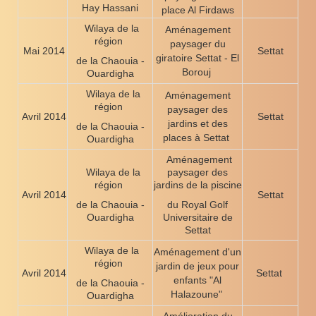
Hay Hassani
place Al Firdaws
Wilaya de la
Aménagement
région
paysager du
Mai 2014
Settat
giratoire Settat - El
de la Chaouia -
Borouj
Ouardigha
Wilaya de la
Aménagement
région
paysager des
Avril 2014
Settat
jardins et des
de la Chaouia -
places à Settat
Ouardigha
Aménagement
Wilaya de la
paysager des
région
jardins de la piscine
Avril 2014
Settat
de la Chaouia -
du Royal Golf
Ouardigha
Universitaire de
Settat
Wilaya de la
Aménagement d'un
région
jardin de jeux pour
Avril 2014
Settat
enfants "Al
de la Chaouia -
Halazoune"
Ouardigha
Amélioration du